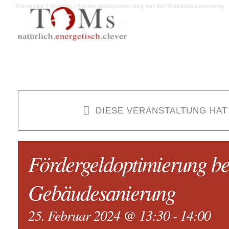
Zum
Startseite
Vortrag
Fördergeldoptimierung bei der Gebäudesanierung
Inhalt
springen
DIESE VERANSTALTUNG HAT
Fördergeldoptimierung be
Gebäudesanierung
25. Februar 2024 @ 13:30
-
14:00