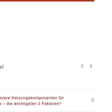
m!
Facebook
E-
Mail
levere Heizungskomponenten für
– die wichtigsten 3 Faktoren!“