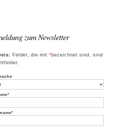
eldung zum Newsletter
eis:
Felder, die mit
*
bezeichnet sind, sind
htfelder.
rache
ame*
name*