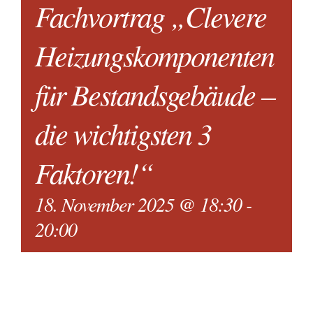
Fachvortrag „Clevere
Sho
Heizungskomponenten
für Bestandsgebäude –
Kon
die wichtigsten 3
Log
Faktoren!“
18. November 2025 @ 18:30
-
20:00