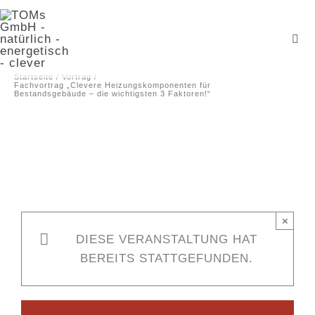
Zum
Inhalt
Togg
springen
Navi
Ref
Startseite
Vortrag
Fachvortrag „Clevere Heizungskomponenten für
Bestandsgebäude – die wichtigsten 3 Faktoren!“
Te
Lei
Pro
×
DIESE VERANSTALTUNG HAT
BEREITS STATTGEFUNDEN.
Buc
Ter