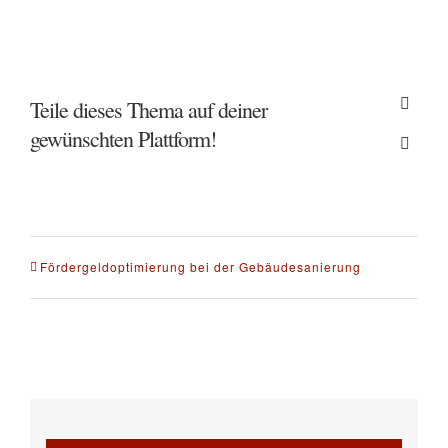
Teile dieses Thema auf deiner
Faceb
gewünschten Plattform!
E-
Mail
Fördergeldoptimierung bei der Gebäudesanierung