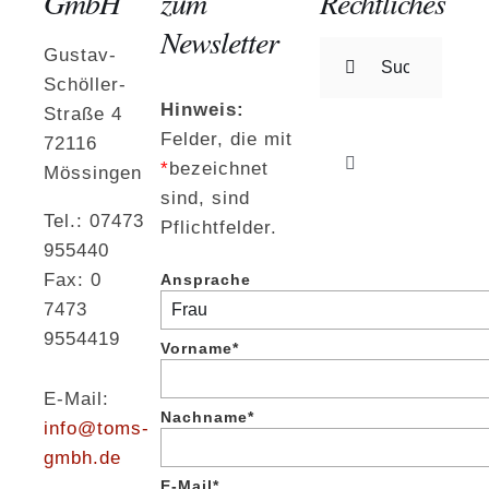
GmbH
zum
Rechtliches
Newsletter
Suche
Gustav-
nach:
Schöller-
Hinweis:
Straße 4
Felder, die mit
72116
*
bezeichnet
Mössingen
Toggle
Navigation
sind, sind
Tel.: 07473
Impressum
Pflichtfelder.
955440
Fax: 0
Ansprache
Datenschutzerk
7473
9554419
Vorname*
E-Mail:
Nachname*
info@toms-
gmbh.de
E-Mail*