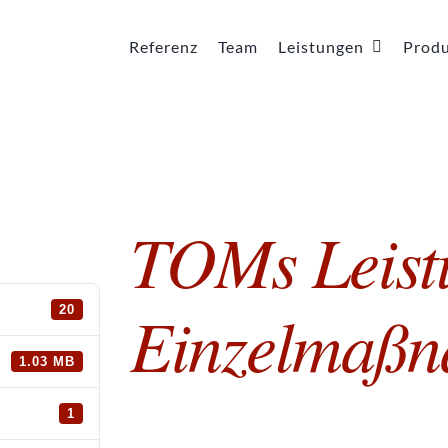
Referenz
Team
Leistungen
Prod
TOMs Leist
Einzelmaß
20
1.03 MB
1