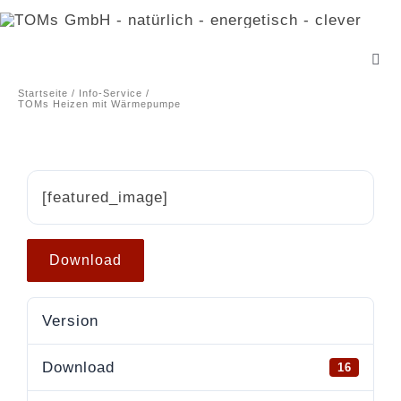
Zum
Inhalt
springen
Togg
Navi
Startseite
Info-Service
TOMs Heizen mit Wärmepumpe
Ref
Te
[featured_image]
Lei
Download
Pro
Version
Buc
Download
16