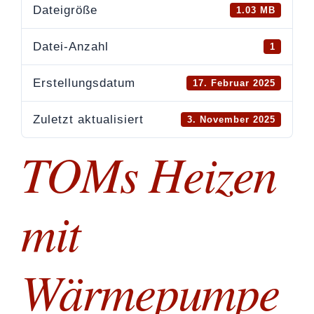
Ter
Dateigröße
1.03 MB
Datei-Anzahl
1
Sho
Erstellungsdatum
17. Februar 2025
Kon
Zuletzt aktualisiert
3. November 2025
Log
TOMs Heizen
mit
Wärmepumpe